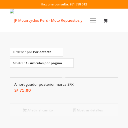
Haz una consulta: 951 788 512
Ordenar por
Por defecto
Mostrar
15 Artículos por página
Amortiguador posterior marca SFX
S/
75.00
Añadir al carrito
Mostrar detalles