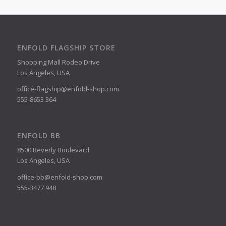
ENFOLD FLAGSHIP STORE
Shopping Mall Rodeo Drive
Los Angeles, USA
office-flagship@enfold-shop.com
555-8653 364
ENFOLD BB
8500 Beverly Boulevard
Los Angeles, USA
office-bb@enfold-shop.com
555-3477 948