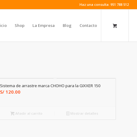
Haz una consulta: 951 788 512
icio
Shop
La Empresa
Blog
Contacto
Sistema de arrastre marca CHOHO para la GIXXER 150
S/
120.00
Añadir al carrito
Mostrar detalles