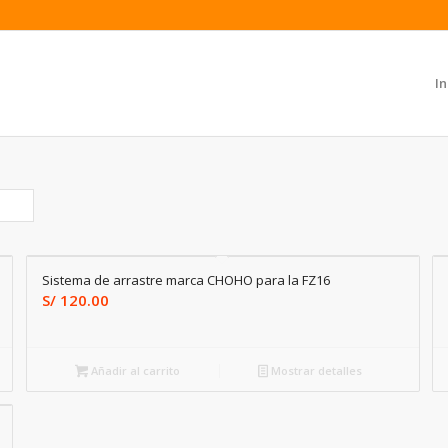
In
Sistema de arrastre marca CHOHO para la FZ16
S/
120.00
Añadir al carrito
Mostrar detalles