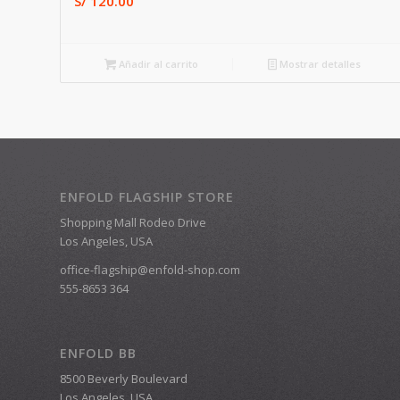
S/
120.00
Añadir al carrito
Mostrar detalles
ENFOLD FLAGSHIP STORE
Shopping Mall Rodeo Drive
Los Angeles, USA
office-flagship@enfold-shop.com
555-8653 364
ENFOLD BB
8500 Beverly Boulevard
Los Angeles, USA