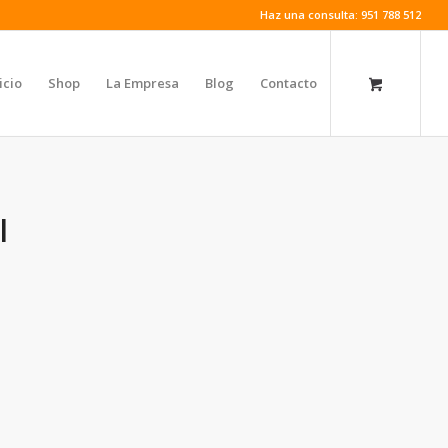
Haz una consulta: 951 788 512
icio
Shop
La Empresa
Blog
Contacto
l