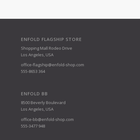
ENFOLD FLAGSHIP STORE
Shopping Mall Rodeo Drive
Los Angeles, USA
office-flagship@enfold-shop.com
555-8653 364
ENFOLD BB
8500 Beverly Boulevard
Los Angeles, USA
office-bb@enfold-shop.com
555-3477 948