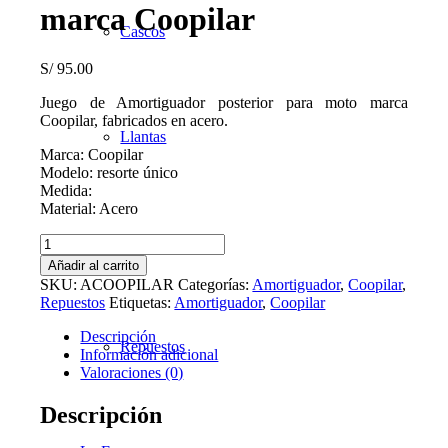
marca Coopilar
Cascos
S/
95.00
Juego de Amortiguador posterior para moto marca
Coopilar, fabricados en acero.
Llantas
Marca: Coopilar
Modelo: resorte único
Medida:
Material: Acero
Amortiguador
Accesorios
posterior
Añadir al carrito
marca
SKU:
ACOOPILAR
Categorías:
Amortiguador
,
Coopilar
,
Coopilar
Repuestos
Etiquetas:
Amortiguador
,
Coopilar
cantidad
Descripción
Repuestos
Información adicional
Valoraciones (0)
Descripción