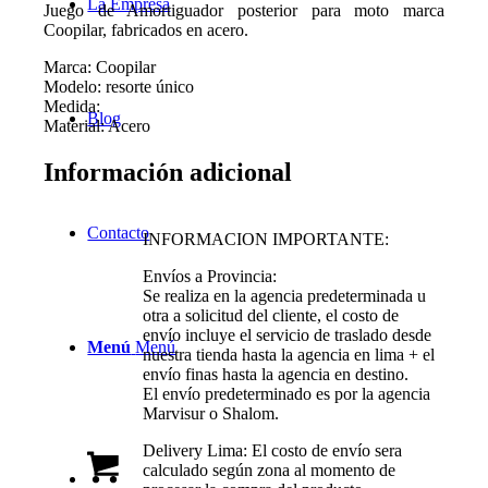
La Empresa
Juego de Amortiguador posterior para moto marca
Coopilar, fabricados en acero.
Marca: Coopilar
Modelo: resorte único
Medida:
Blog
Material: Acero
Información adicional
Contacto
INFORMACION IMPORTANTE:
Envíos a Provincia:
Se realiza en la agencia predeterminada u
otra a solicitud del cliente, el costo de
envío incluye el servicio de traslado desde
Menú
Menú
nuestra tienda hasta la agencia en lima + el
envío finas hasta la agencia en destino.
El envío predeterminado es por la agencia
Marvisur o Shalom.
Delivery Lima: El costo de envío sera
calculado según zona al momento de