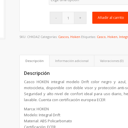
Añadir al carrito
SKU:
CHKDAZ
Categorías:
Cascos
,
Hoken
Etiquetas:
Casco
,
Hoken
,
Integ
Descripción
Información adicional
Valoraciones (0)
Descripción
Casco HOKEN integral modelo Drift color negro y azul,
motocicleta, disponible con doble visor y protección anti-s
Seguridad y alto nivel de confort ideal para uso diario, h
lavable. Cuenta con certificación europea ECER
Marca: HOKEN
Modelo: Integral Drift
Material: ABS Policarbonato
Certificación: ECER