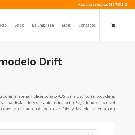
Haz una consulta: 951 788 512
icio
Shop
La Empresa
Blog
Contacto
modelo Drift
ruido en material Policarbonato ABS para uso con motocicleta,
 las partículas del visor ante un impacto). Seguridad y alto nivel
interior acolchado, cómodo extraíble y lavable. Cuenta con