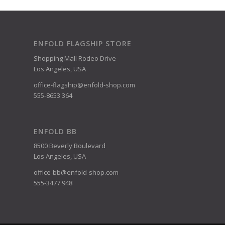
ENFOLD FLAGSHIP STORE
Shopping Mall Rodeo Drive
Los Angeles, USA
office-flagship@enfold-shop.com
555-8653 364
ENFOLD BB
8500 Beverly Boulevard
Los Angeles, USA
office-bb@enfold-shop.com
555-3477 948