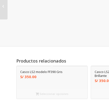
Casco HOKEN Integral
modelo Excursión Rojo
Productos relacionados
Casco LS2 modelo FF390 Gris
Casco LS
Brillante
S/
350.00
S/
350.0
Seleccionar opciones