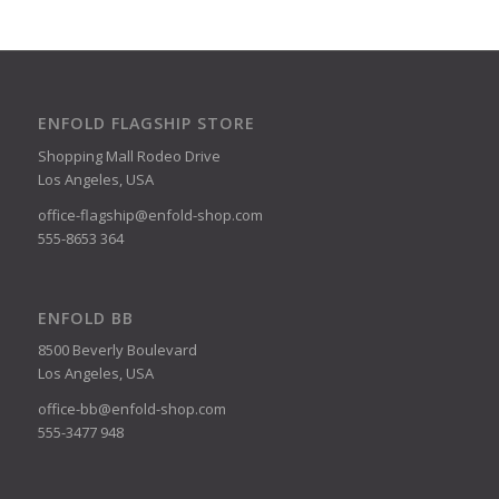
ENFOLD FLAGSHIP STORE
Shopping Mall Rodeo Drive
Los Angeles, USA
office-flagship@enfold-shop.com
555-8653 364
ENFOLD BB
8500 Beverly Boulevard
Los Angeles, USA
office-bb@enfold-shop.com
555-3477 948