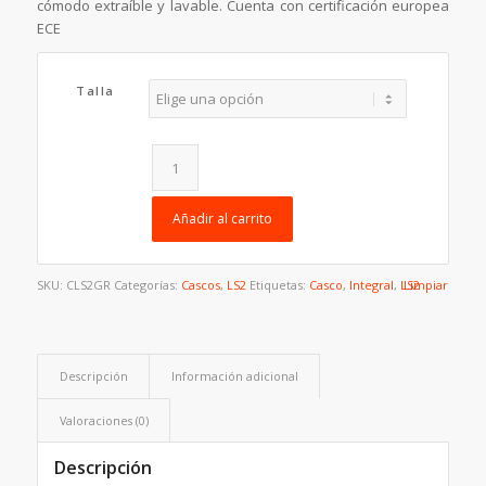
cómodo extraíble y lavable. Cuenta con certificación europea
ECE
Talla
Añadir al carrito
SKU:
CLS2GR
Categorías:
Cascos
,
LS2
Etiquetas:
Casco
,
Integral
,
LS2
Limpiar
Descripción
Información adicional
Valoraciones (0)
Descripción