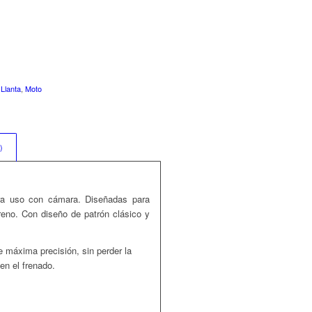
,
Llanta
,
Moto
)
ara uso con cámara. Diseñadas para
rreno. Con diseño de patrón clásico y
e máxima precisión, sin perder la
en el frenado.