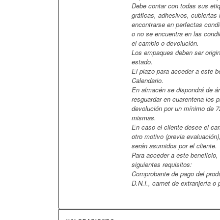
Debe contar con todas sus eti
gráficas, adhesivos, cubiertas 
encontrarse en perfectas condi
o no se encuentra en las cond
el cambio o devolución.
Los empaques deben ser origin
estado.
El plazo para acceder a este be
Calendario.
En almacén se dispondrá de á
resguardar en cuarentena los 
devolución por un mínimo de 72
mismas.
En caso el cliente desee el ca
otro motivo (previa evaluación)
serán asumidos por el cliente.
Para acceder a este beneficio, 
siguientes requisitos:
Comprobante de pago del prod
D.N.I., carnet de extranjería o 