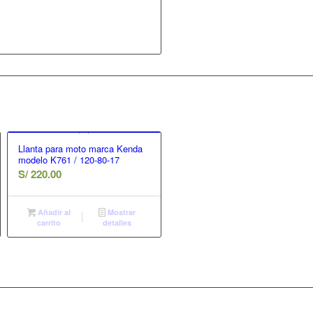
Llanta para moto marca Kenda
modelo K761 / 120-80-17
S/
220.00
Añadir al
Mostrar
carrito
detalles