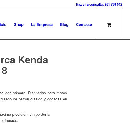
Haz una consulta: 951 788 512
icio
Shop
La Empresa
Blog
Contacto
arca Kenda
18
 uso con cámara. Diseñadas para motos
on diseño de patrón clásico y cocadas en
áxima precisión, sin perder la
el frenado.