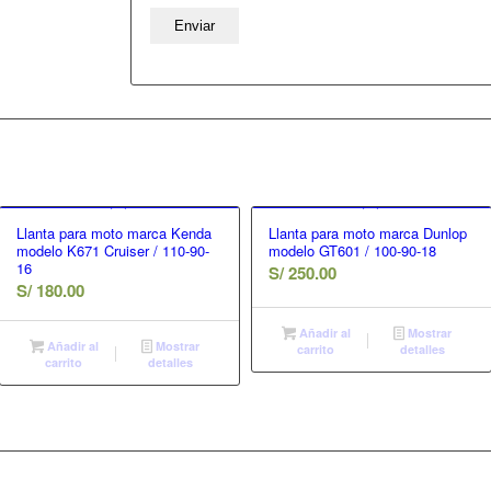
Llanta para moto marca Kenda
Llanta para moto marca Dunlop
modelo K671 Cruiser / 110-90-
modelo GT601 / 100-90-18
16
S/
250.00
S/
180.00
Añadir al
Mostrar
Añadir al
Mostrar
carrito
detalles
carrito
detalles