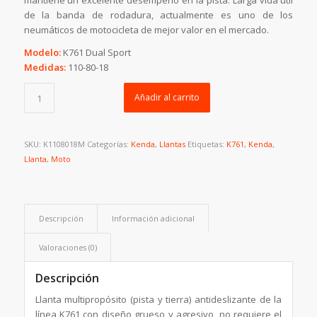
mantiene un excelente desempeño en la pista. Larga vida útil
de la banda de rodadura, actualmente es uno de los
neumáticos de motocicleta de mejor valor en el mercado.
Modelo:
K761 Dual Sport
Medidas:
110-80-18
Añadir al carrito
SKU:
K1108018M
Categorías:
Kenda
,
Llantas
Etiquetas:
K761
,
Kenda
,
Llanta
,
Moto
Descripción
Información adicional
Valoraciones (0)
Descripción
Llanta multipropósito (pista y tierra) antideslizante de la
línea K761 con diseño grueso y agresivo, no requiere el