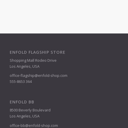
ENFOLD FLAGSHIP STORE
Shopping Mall Rodeo Drive
Los Angeles, USA
office-flagship@enfold-shop.com
555-8653 364
ENFOLD BB
8500 Beverly Boulevard
Los Angeles, USA
office-bb@enfold-shop.com