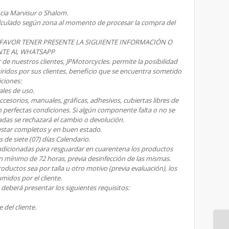
cia Marvisur o Shalom.
calculado según zona al momento de procesar la compra del
 FAVOR TENER PRESENTE LA SIGUIENTE INFORMACIÓN O
NTE AL WHATSAPP
 de nuestros clientes, JPMotorcycles. permite la posibilidad
ridos por sus clientes, beneficio que se encuentra sometido
iciones:
ales de uso.
cesorios, manuales, gráficas, adhesivos, cubiertas libres de
n perfectas condiciones. Si algún componente falta o no se
das se rechazará el cambio o devolución.
estar completos y en buen estado.
s de siete (07) días Calendario.
ndicionadas para resguardar en cuarentena los productos
n mínimo de 72 horas, previa desinfección de las mismas.
roductos sea por talla u otro motivo (previa evaluación), los
umidos por el cliente.
e deberá presentar los siguientes requisitos:
 del cliente.