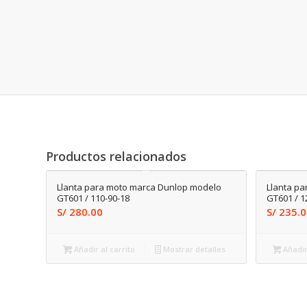
Productos relacionados
Llanta para moto marca Dunlop modelo
Llanta p
GT601 / 110-90-18
GT601 / 1
S/
280.00
S/
235.0
Añadir al carrito
Mostrar detalles
Añadir