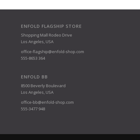
ENFOLD FLAGSHIP STORE
Shopping Mall Rodeo Drive
Los Angeles, USA
office-flagship@enfold-shop.com
555-8653 364
ENFOLD BB
8500 Beverly Boulevard
Los Angeles, USA
office-bb@enfold-shop.com
555-3477 948