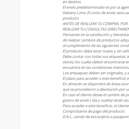
en destino.
El envío predeterminado es por la agen
Delivery Lima: El costo de envío sera 
producto
ANTES DE REALIZAR TU COMPRA, POR
REALIZAR TU CONSULTAS DIRECTAME
Pensando en la satisfacción y bienestar
de realizar cambios de productos adqui
al cumplimiento de las siguientes cond
El producto debe estar nuevo y sin señ
Debe contar con todas sus etiquetas, ac
olores; los cuales deben encontrarse e
encuentra en las condiciones menciona
Los empaques deben ser originales, y 
El plazo para acceder a este beneficio e
En almacén se dispondrá de áreas aco
que se procedieron a devolución por u
En caso el cliente desee el cambio de p
gastos de envío ( ida y vuelta) serán as
Para acceder a este beneficio, el client
Comprobante de pago del producto.
D.N.I., carnet de extranjería o pasaporte