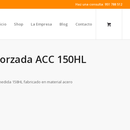
Haz una consulta: 951 788 512
icio
Shop
La Empresa
Blog
Contacto
forzada ACC 150HL
edida 158HL fabricado en material acero