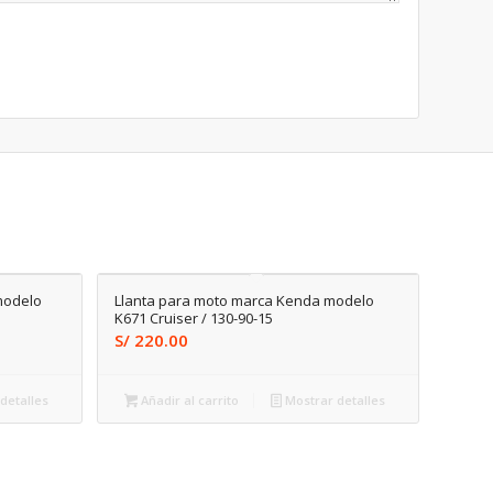
modelo
Llanta para moto marca Kenda modelo
K671 Cruiser / 130-90-15
S/
220.00
detalles
Añadir al carrito
Mostrar detalles