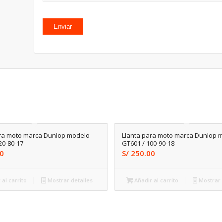
ara moto marca Dunlop modelo
Llanta para moto marca Dunlop 
20-80-17
GT601 / 100-90-18
0
S/
250.00
 al carrito
Mostrar detalles
Añadir al carrito
Mostrar 