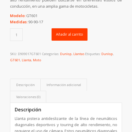
alto rendimiento pueden utilizarse en diferentes estilos de
conducción, en una amplia gama de motocicletas.
Modelo:
GT601
Medidas:
90-90-17
Añadir al carrito
SKU:
D909017GT601
Categorías:
Dunlop
,
Llantas
Etiquetas:
Dunlop
,
GT601
,
Llanta
,
Moto
Descripción
Información adicional
Valoraciones (0)
Descripción
Llanta pistera antideslizante de la línea de neumáticos
diagonales deportivos y touring de alto rendimiento, no
requiere el uso de cámara. Estos neumáticos diagonales