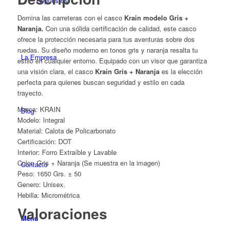
Repuestos
Domina las carreteras con el casco
Krain modelo Gris +
Naranja.
Con una sólida certificación de calidad, este casco
ofrece la protección necesaria para tus aventuras sobre dos
ruedas. Su diseño moderno en tonos gris y naranja resalta tu
La Empresa
estilo en cualquier entorno. Equipado con un visor que garantiza
una visión clara, el casco
Krain Gris + Naranja
es la elección
perfecta para quienes buscan seguridad y estilo en cada
trayecto.
Marca: KRAIN
Blog
Modelo: Integral
Material: Calota de Policarbonato
Certificación: DOT
Interior: Forro Extraíble y Lavable
Color: Gris + Naranja (Se muestra en la imagen)
Contacto
Peso: 1650 Grs. ± 50
Genero: Unisex.
Hebilla: Micrométrica
Valoraciones
Menú