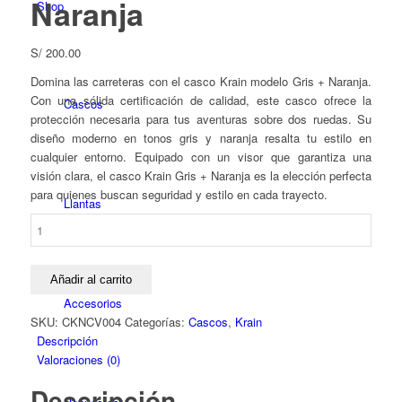
Naranja
Shop
S/
200.00
Domina las carreteras con el casco Krain modelo Gris + Naranja.
Con una sólida certificación de calidad, este casco ofrece la
Cascos
protección necesaria para tus aventuras sobre dos ruedas. Su
diseño moderno en tonos gris y naranja resalta tu estilo en
cualquier entorno. Equipado con un visor que garantiza una
visión clara, el casco Krain Gris + Naranja es la elección perfecta
para quienes buscan seguridad y estilo en cada trayecto.
Llantas
Casco
Krain
de
un
Añadir al carrito
Certificado
Accesorios
y
SKU:
CKNCV004
Categorías:
Cascos
,
Krain
Visor
Descripción
Gris
Valoraciones (0)
Naranja
Descripción
cantidad