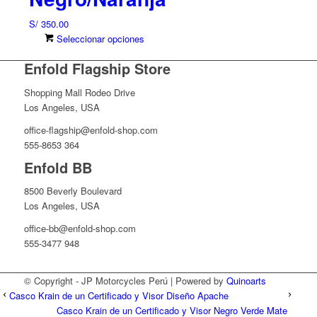
producto
se
S/
350.00
pueden
Este
Seleccionar opciones
elegir
producto
en
Enfold Flagship Store
tiene
la
múltiples
página
Shopping Mall Rodeo Drive
variantes.
de
Los Angeles, USA
Las
producto
opciones
office-flagship@enfold-shop.com
se
555-8653 364
pueden
Enfold BB
elegir
en
8500 Beverly Boulevard
la
Los Angeles, USA
página
office-bb@enfold-shop.com
de
555-3477 948
producto
© Copyright - JP Motorcycles Perú | Powered by
Quinoarts
Casco Krain de un Certificado y Visor Diseño Apache
Casco Krain de un Certificado y Visor Negro Verde Mate