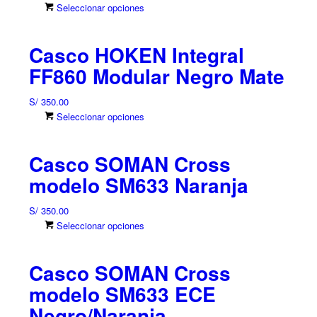
Este
Seleccionar opciones
producto
tiene
Casco HOKEN Integral
múltiples
variantes.
FF860 Modular Negro Mate
Las
opciones
S/
350.00
se
Este
Seleccionar opciones
pueden
producto
elegir
tiene
en
Casco SOMAN Cross
múltiples
la
variantes.
modelo SM633 Naranja
página
Las
de
opciones
S/
350.00
producto
se
Este
Seleccionar opciones
pueden
producto
elegir
tiene
en
Casco SOMAN Cross
múltiples
la
variantes.
modelo SM633 ECE
página
Las
Negro/Naranja
de
opciones