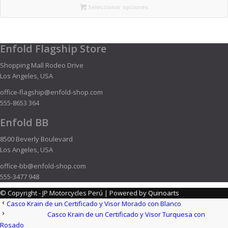
Seleccionar opciones
Enfold Flagship Store
Shopping Mall Rodeo Drive
Los Angeles, USA
office-flagship@enfold-shop.com
555-8653 364
Enfold BB
8500 Beverly Boulevard
Los Angeles, USA
office-bb@enfold-shop.com
555-3477 948
© Copyright - JP Motorcycles Perú | Powered by
Quinoarts
Casco Krain de un Certificado y Visor Morado con Blanco
Casco Krain de un Certificado y Visor Turquesa con
Rosado