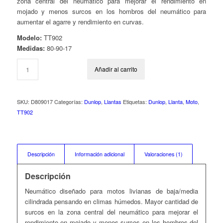
zona central del neumático para mejorar el rendimiento en
mojado y menos surcos en los hombros del neumático para
aumentar el agarre y rendimiento en curvas.
Modelo:
TT902
Medidas:
80-90-17
Añadir al carrito
SKU:
D809017
Categorías:
Dunlop
,
Llantas
Etiquetas:
Dunlop
,
Llanta
,
Moto
,
TT902
Descripción
Información adicional
Valoraciones (1)
Descripción
Neumático diseñado para motos livianas de baja/media
cilindrada pensando en climas húmedos. Mayor cantidad de
surcos en la zona central del neumático para mejorar el
rendimiento en mojado y menos surcos en los hombros del