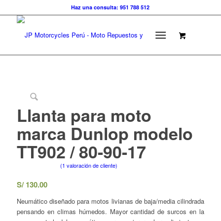
Haz una consulta: 951 788 512
Llanta para moto
marca Dunlop modelo
TT902 / 80-90-17
(
1
valoración de cliente)
Valorado con
S/
130.00
5.00
de 5 en
base a
Neumático diseñado para motos livianas de baja/media cilindrada
1
valoración de
pensando en climas húmedos. Mayor cantidad de surcos en la
un cliente