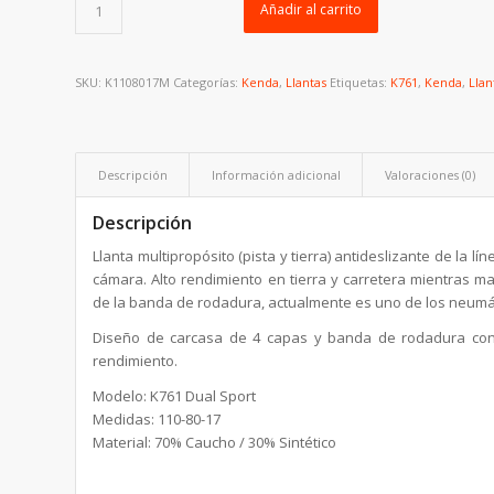
Añadir al carrito
SKU:
K1108017M
Categorías:
Kenda
,
Llantas
Etiquetas:
K761
,
Kenda
,
Llan
Descripción
Información adicional
Valoraciones (0)
Descripción
Llanta multipropósito (pista y tierra) antideslizante de la 
cámara. Alto rendimiento en tierra y carretera mientras m
de la banda de rodadura, actualmente es uno de los neumát
Diseño de carcasa de 4 capas y banda de rodadura con
rendimiento.
Modelo: K761 Dual Sport
Medidas: 110-80-17
Material: 70% Caucho / 30% Sintético