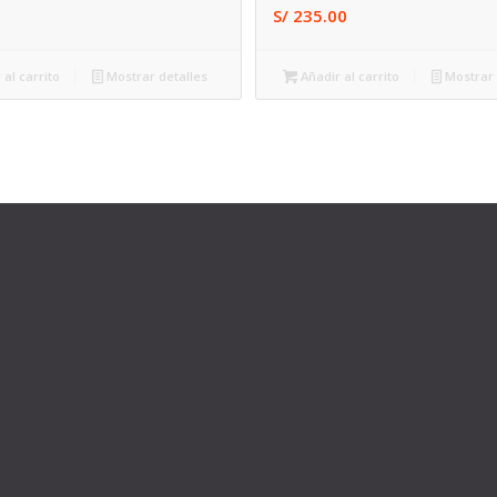
S/
235.00
 al carrito
Mostrar detalles
Añadir al carrito
Mostrar 