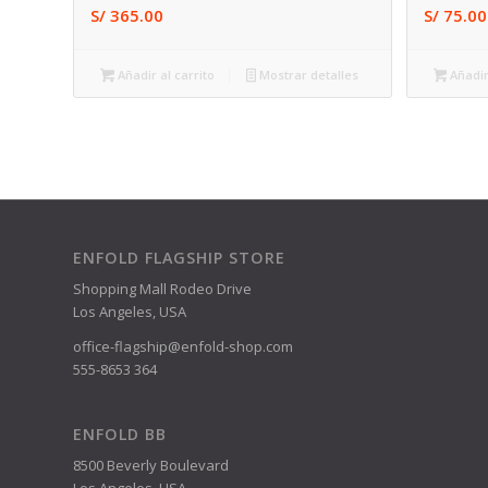
S/
365.00
S/
75.00
Añadir al carrito
Mostrar detalles
Añadir
ENFOLD FLAGSHIP STORE
Shopping Mall Rodeo Drive
Los Angeles, USA
office-flagship@enfold-shop.com
555-8653 364
ENFOLD BB
8500 Beverly Boulevard
Los Angeles, USA