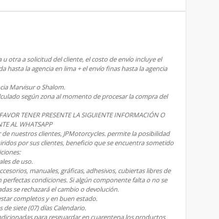
 otra a solicitud del cliente, el costo de envío incluye el
a hasta la agencia en lima + el envío finas hasta la agencia
cia Marvisur o Shalom.
calculado según zona al momento de procesar la compra del
 FAVOR TENER PRESENTE LA SIGUIENTE INFORMACIÓN O
NTE AL WHATSAPP
 de nuestros clientes, JPMotorcycles. permite la posibilidad
ridos por sus clientes, beneficio que se encuentra sometido
iciones:
ales de uso.
cesorios, manuales, gráficas, adhesivos, cubiertas libres de
n perfectas condiciones. Si algún componente falta o no se
das se rechazará el cambio o devolución.
estar completos y en buen estado.
s de siete (07) días Calendario.
ndicionadas para resguardar en cuarentena los productos