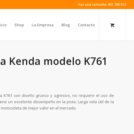
Haz una consulta: 951 788 512
icio
Shop
La Empresa
Blog
Contacto
ca Kenda modelo K761
línea K761 con diseño grueso y agresivo, no requiere el uso de
iene un excelente desempeño en la pista. Larga vida útil de la
motocicleta de mejor valor en el mercado.