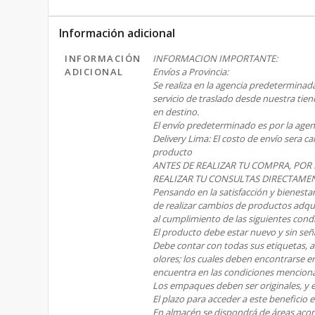
Información adicional
INFORMACIÓN
INFORMACION IMPORTANTE:
ADICIONAL
Envíos a Provincia:
Se realiza en la agencia predeterminada u
servicio de traslado desde nuestra tiend
en destino.
El envío predeterminado es por la agen
Delivery Lima: El costo de envío sera 
producto
ANTES DE REALIZAR TU COMPRA, POR
REALIZAR TU CONSULTAS DIRECTAME
Pensando en la satisfacción y bienestar
de realizar cambios de productos adqui
al cumplimiento de las siguientes cond
El producto debe estar nuevo y sin señ
Debe contar con todas sus etiquetas, ac
olores; los cuales deben encontrarse e
encuentra en las condiciones menciona
Los empaques deben ser originales, y 
El plazo para acceder a este beneficio e
En almacén se dispondrá de áreas aco