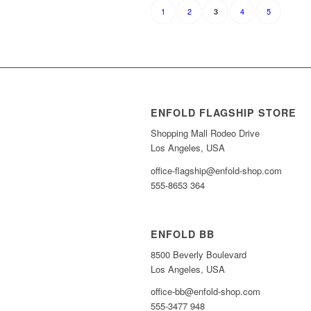
1
2
4
5
3
ENFOLD FLAGSHIP STORE
Shopping Mall Rodeo Drive
Los Angeles, USA
office-flagship@enfold-shop.com
555-8653 364
ENFOLD BB
8500 Beverly Boulevard
Los Angeles, USA
office-bb@enfold-shop.com
555-3477 948