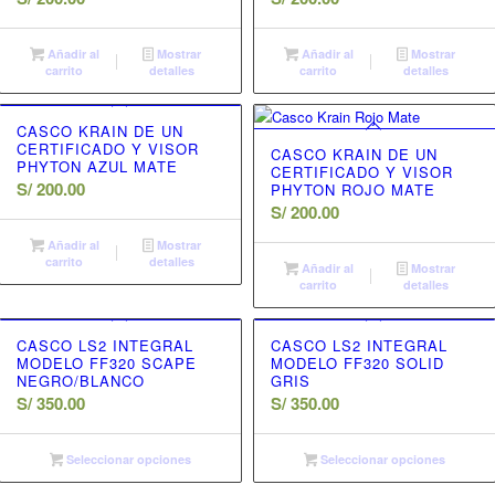
Añadir al
Mostrar
Añadir al
Mostrar
carrito
detalles
carrito
detalles
CASCO KRAIN DE UN
CERTIFICADO Y VISOR
CASCO KRAIN DE UN
PHYTON AZUL MATE
CERTIFICADO Y VISOR
S/
200.00
PHYTON ROJO MATE
S/
200.00
Añadir al
Mostrar
carrito
detalles
Añadir al
Mostrar
carrito
detalles
CASCO LS2 INTEGRAL
CASCO LS2 INTEGRAL
MODELO FF320 SCAPE
MODELO FF320 SOLID
NEGRO/BLANCO
GRIS
S/
350.00
S/
350.00
Seleccionar opciones
Seleccionar opciones