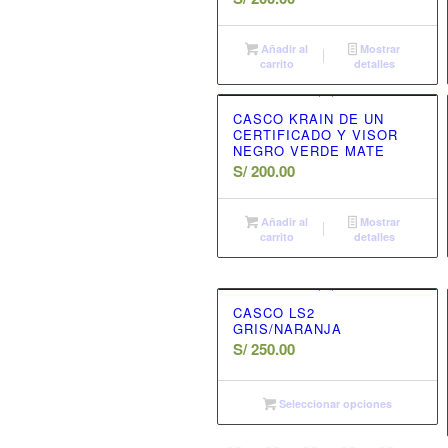
Añadir al
Mostrar
carrito
detalles
CASCO KRAIN DE UN
CERTIFICADO Y VISOR
NEGRO VERDE MATE
S/
200.00
Añadir al
Mostrar
carrito
detalles
CASCO LS2
GRIS/NARANJA
S/
250.00
Seleccionar opciones