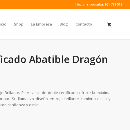
Haz una consulta: 951 788 512
icio
Shop
La Empresa
Blog
Contacto
ficado Abatible Dragón
o Brillante. Este casco de doble certificado ofrece la máxima
onato. Su llamativo diseño en rojo brillante combina estilo y
con confianza y estilo.